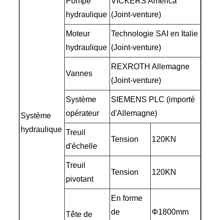
Pompe
VICKERS America
hydraulique
(Joint-venture)
Moteur
Technologie SAI en Italie
hydraulique
(Joint-venture)
REXROTH Allemagne
Vannes
(Joint-venture)
Système
SIEMENS PLC (importé
opérateur
d'Allemagne)
Système
hydraulique
Treuil
Tension
120KN
d'échelle
Treuil
Tension
120KN
pivotant
En forme
de
Φ1800mm
Tête de