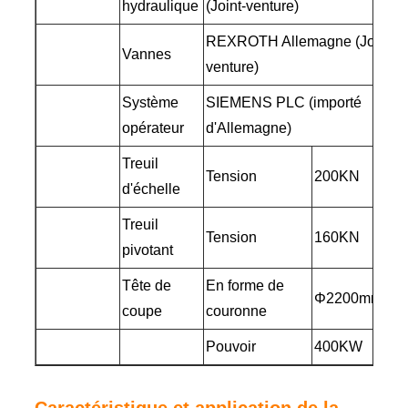
hydraulique
(Joint-venture)
REXROTH Allemagne (Joint-
Vannes
venture)
Système
SIEMENS PLC (importé
opérateur
d'Allemagne)
Treuil
Tension
200KN
d'échelle
Treuil
Tension
160KN
pivotant
Tête de
En forme de
Φ2200mm
coupe
couronne
Pouvoir
400KW