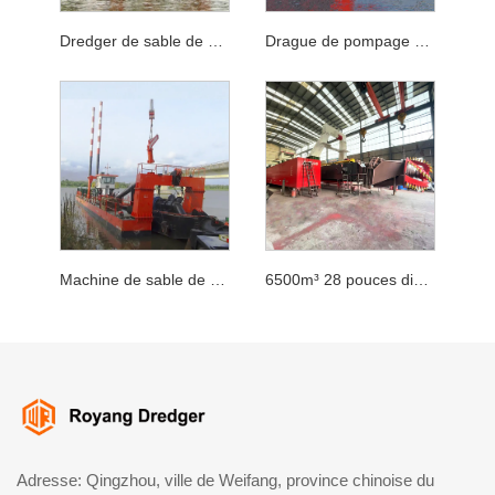
Dredger de sable de coutume de rivière pour dragage de sable de rivière
Drague de pompage à la rivière pour dragage de port
Machine de sable de sable de drague d'aspiration de tête de coupe sous-marine
6500m³ 28 pouces diesel Cutter Cutter Head River Dredging Shiping
Adresse: Qingzhou, ville de Weifang, province chinoise du