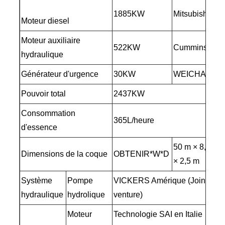
1885KW
Mitsubishi
Moteur diesel
Moteur auxiliaire
522KW
Cummins
hydraulique
Générateur d'urgence
30KW
WEICHAI
Pouvoir total
2437KW
Consommation
365L/heure
d'essence
50 m × 8,8 m
Dimensions de la coque
OBTENIR*W*D
× 2,5 m
Système
Pompe
VICKERS Amérique (Joint-
hydraulique
hydrolique
venture)
Moteur
Technologie SAI en Italie