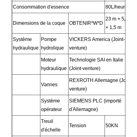
Consommation d'essence
80L/heure
23 m × 5,2 m
Dimensions de la coque
OBTENIR*W*D
× 1,5 m
Système
Pompe
VICKERS America (Joint-
hydraulique
hydrolique
venture)
Moteur
Technologie SAI en Italie
hydraulique
(Joint-venture)
REXROTH Allemagne (Joint-
Vannes
venture)
Système
SIEMENS PLC (importé
opérateur
d'Allemagne)
Treuil
Tension
50KN
d'échelle